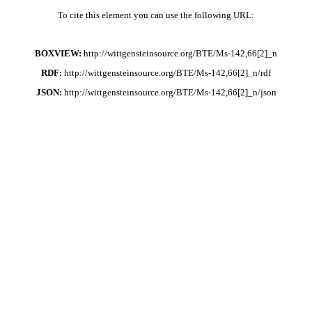
To cite this element you can use the following URL:
BOXVIEW:
http://wittgensteinsource.org/BTE/Ms-142,66[2]_n
RDF:
http://wittgensteinsource.org/BTE/Ms-142,66[2]_n/rdf
JSON:
http://wittgensteinsource.org/BTE/Ms-142,66[2]_n/json