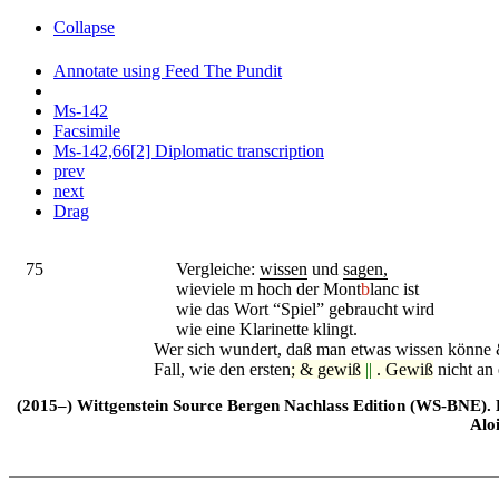
Collapse
Annotate using Feed The Pundit
Ms-142
Facsimile
Ms-142,66[2] Diplomatic transcription
prev
next
Drag
75
Vergleiche:
wissen
und
sagen,
wieviele m hoch der Mont
b
lanc ist
wie das Wort “Spiel” gebraucht wird
wie eine Klarinette klingt.
Wer sich wundert, daß man etwas wissen könne 
Fall, wie den ersten
; & gewiß
||
. Gewiß
nicht an 
(2015–) Wittgenstein Source Bergen Nachlass Edition (WS-BNE). Edi
Alo