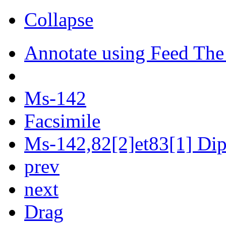
Collapse
Annotate using Feed The
Ms-142
Facsimile
Ms-142,82[2]et83[1] Dipl
prev
next
Drag