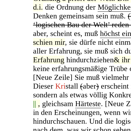
d.i.
die Ordnung der
Möglichke
Denken gemeinsam sein muß.
‘logischen Bau der Welt’ reden
aber, scheint es, muß
höchst ei
schien mir
, sie dürfe nicht ein
aller Erfahrung, sie muß sich 
Erfahrung
hindurchziehen
& ihr
keine erfahrungsmäßige Trübe 
[Neue Zeile] Sie muß vielmehr
Dieser
Kri
stall
(
aber
)
erscheint 
sondern als etwas völlig Konkre
||
,
gleichsam
Härteste
. [Neue Z
in den Erscheinungen, wenn wir
hindurchschauen. Und die logis
nach dem, was wir schon sehen 