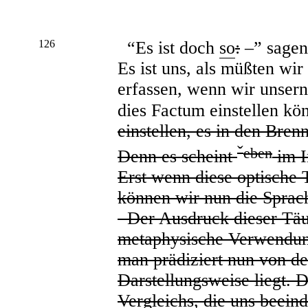
126
“Es ist doch
so
:
–” sagen
Es ist uns, als müßten wi
erfassen, wenn wir unser
dies Factum einstellen kön
einstellen, es in den Bren
ˇ
eben
Denn es scheint
im I
Erst wenn diese optische T
können wir nun die Sprache
Der Ausdruck dieser Täus
metaphysische Verwendun
man prädiziert nun von de
Darstellungsweise liegt. 
Vergleichs, die uns beein