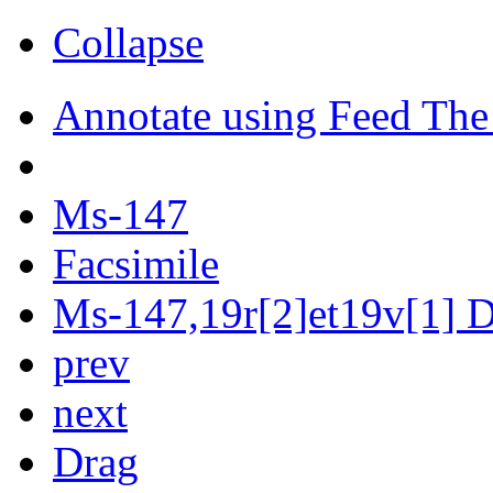
Collapse
Annotate using Feed The
Ms-147
Facsimile
Ms-147,19r[2]et19v[1] Di
prev
next
Drag