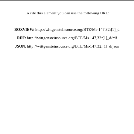
To cite this element you can use the following URL:
BOXVIEW:
http://wittgensteinsource.org/BTE/Ms-147,32r[1]_d
RDF:
http://wittgensteinsource.org/BTE/Ms-147,32r[1]_d/rdf
JSON:
http://wittgensteinsource.org/BTE/Ms-147,32r[1]_d/json