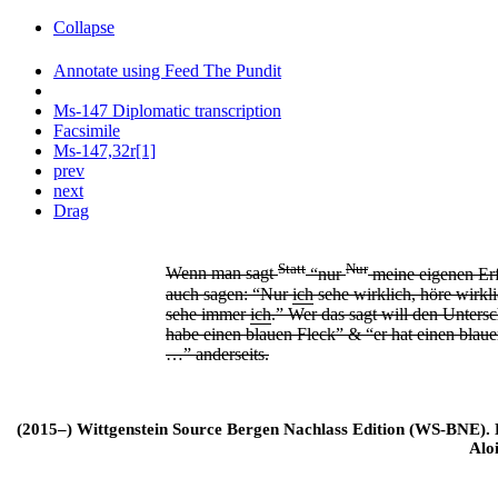
Collapse
Annotate using Feed The Pundit
Ms-147 Diplomatic transcription
Facsimile
Ms-147,32r[1]
prev
next
Drag
Statt
Nur
Wenn man sagt
“nur
meine eigenen Erf
auch sagen: “Nur
ich
sehe wirklich, höre wirkl
sehe immer
ich
.” Wer das sagt will den Unters
habe einen blauen Fleck” & “er hat einen blaue
…” anderseits.
(2015–) Wittgenstein Source Bergen Nachlass Edition (WS-BNE). Edi
Alo