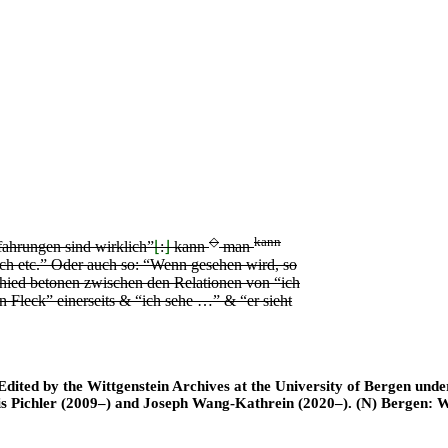
◇
kann
ahrungen sind wirklich”
⌊
:
⌋
kann
man
ich etc.” Oder auch so: “Wenn gesehen wird, so
chied betonen zwischen den Relationen von “ich
n Fleck” einerseits & “ich sehe …” & “er sieht
ted by the Wittgenstein Archives at the University of Bergen under t
is Pichler (2009–) and Joseph Wang-Kathrein (2020–). (N) Bergen: 