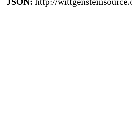
JSON:
http://wittgensteinsourc