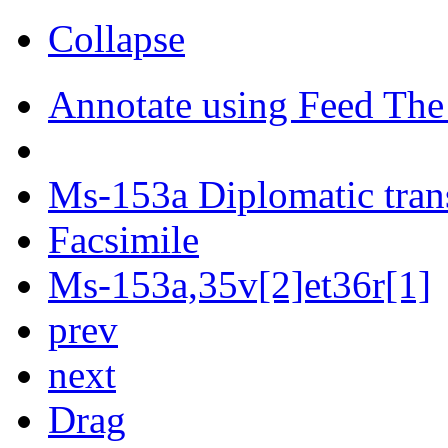
Collapse
Annotate using Feed The
Ms-153a Diplomatic tran
Facsimile
Ms-153a,35v[2]et36r[1]
prev
next
Drag