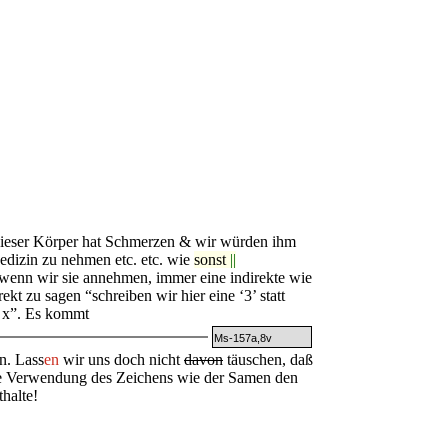
 dieser Körper hat Schmerzen & wir würden ihm
edizin zu nehmen etc.
etc. wie
sonst
||
 wenn wir sie annehmen, immer eine
i
ndirekte wie
kt zu sagen “schreiben wir hier eine ‘3’ statt
tt x”. Es kommt
Ms-157a,8v
n. Lass
en
wir uns doch nicht
davon
täuschen, daß
nze Verwendung des Zeichens wie der Samen den
halte!