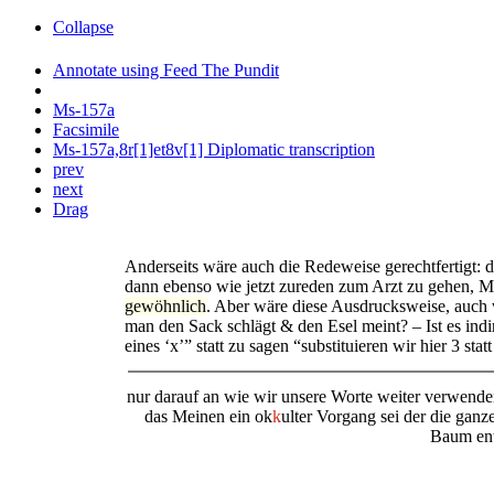
Collapse
Annotate using Feed The Pundit
Ms-157a
Facsimile
Ms-157a,8r[1]et8v[1] Diplomatic transcription
prev
next
Drag
Anderseits wäre auch die Redeweise gerechtfertigt:
dann ebenso wie jetzt zureden zum Arzt zu gehen, M
gewöhnlich
. Aber wäre diese Ausdrucksweise, auch
man den Sack schlägt & den Esel meint? – Ist es indire
eines ‘x’” statt zu sagen “substituieren wir hier 3 sta
nur darauf an wie wir unsere Worte weiter verwende
das Meinen ein ok
k
ulter Vorgang sei der die ga
Baum ent