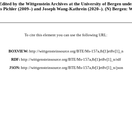
ted by the Wittgenstein Archives at the University of Bergen under t
is Pichler (2009–) and Joseph Wang-Kathrein (2020–). (N) Bergen: 
To cite this element you can use the following URL:
BOXVIEW:
http://wittgensteinsource.org/BTE/Ms-157a,8r[1]et8v[1]_n
RDF:
http://wittgensteinsource.org/BTE/Ms-157a,8r[1]et8v[1]_n/rdf
JSON:
http://wittgensteinsource.org/BTE/Ms-157a,8r[1]et8v[1]_n/json