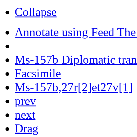
Collapse
Annotate using Feed The
Ms-157b Diplomatic tran
Facsimile
Ms-157b,27r[2]et27v[1]
prev
next
Drag