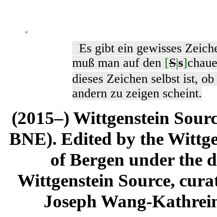
v/
Es gibt ein gewisses Zeic
muß man auf den
[
S
|
s
]
chaue
dieses Zeichen selbst ist, ob
andern zu zeigen scheint.
(2015–) Wittgenstein Sour
BNE). Edited by the Wittge
of Bergen under the di
Wittgenstein Source, cura
Joseph Wang-Kathrein