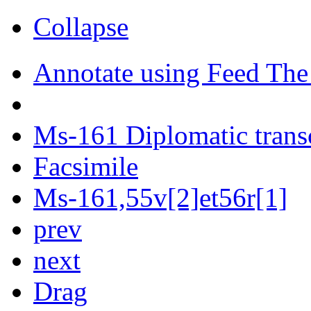
Collapse
Annotate using Feed The
Ms-161 Diplomatic trans
Facsimile
Ms-161,55v[2]et56r[1]
prev
next
Drag