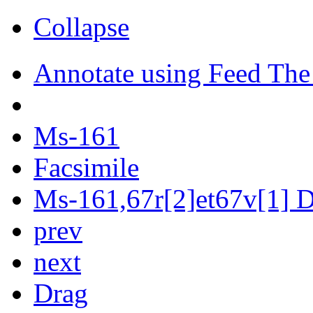
Collapse
Annotate using Feed The
Ms-161
Facsimile
Ms-161,67r[2]et67v[1] Di
prev
next
Drag