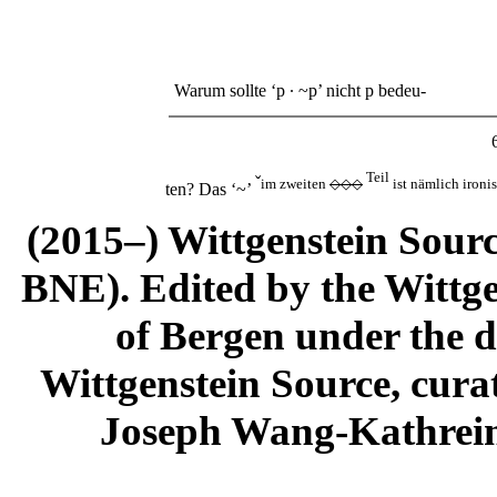
Warum sollte ‘
p ∙ ~p
’ nicht
p
bedeu-
Teil
ˇ
im zweiten
◇◇◇
ist nämlich ironi
ten? Das ‘
~
’
(2015–) Wittgenstein Sour
BNE). Edited by the Wittge
of Bergen under the di
Wittgenstein Source, cura
Joseph Wang-Kathrein