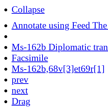
Collapse
Annotate using Feed The
Ms-162b Diplomatic tran
Facsimile
Ms-162b,68v[3]et69r[1]
prev
next
Drag