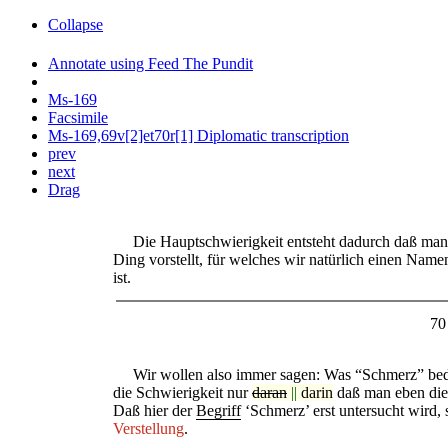
Collapse
Annotate using Feed The Pundit
Ms-169
Facsimile
Ms-169,69v[2]et70r[1] Diplomatic transcription
prev
next
Drag
Die Hauptschwierigkeit entsteht dadurch daß man si
Ding vorstellt, für welches wir natürlich einen Name
ist.
70
Wir wollen also immer sagen: Was “Schmerz” bede
die Schwierigkeit nur
daran
||
darin
daß man eben dies
Daß hier der
Begriff
‘Schmerz’ erst untersucht wird, 
Verstellung
.