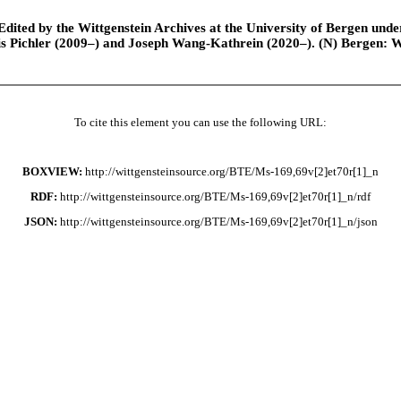
ted by the Wittgenstein Archives at the University of Bergen under t
is Pichler (2009–) and Joseph Wang-Kathrein (2020–). (N) Bergen: 
To cite this element you can use the following URL:
BOXVIEW:
http://wittgensteinsource.org/BTE/Ms-169,69v[2]et70r[1]_n
RDF:
http://wittgensteinsource.org/BTE/Ms-169,69v[2]et70r[1]_n/rdf
JSON:
http://wittgensteinsource.org/BTE/Ms-169,69v[2]et70r[1]_n/json