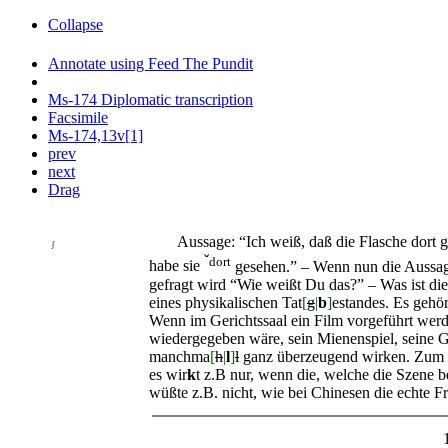
Collapse
Annotate using Feed The Pundit
Ms-174 Diplomatic transcription
Facsimile
Ms-174,13v[1]
prev
next
Drag
Aussage: “Ich weiß, daß die Flasche dort ges
∫
ˇ
dort
habe sie
gesehen.” – Wenn nun die Aussage 
gefragt wird “Wie weißt Du das?” – Was ist die
eines physikalischen Tat
[
g
|
b
]
estandes. Es gehör
Wenn im Gerichtssaal ein Film vorgeführt wer
wiedergegeben wäre, sein Mienenspiel, seine 
manchma
[
h
|
l
]
l
ganz überzeugend wirken. Zum m
es wir
k
t z.B nur, wenn die, welche die Szene b
wüßte z.B. nicht, wie bei Chinesen die echte Fr