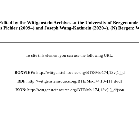
ted by the Wittgenstein Archives at the University of Bergen under t
is Pichler (2009–) and Joseph Wang-Kathrein (2020–). (N) Bergen: 
To cite this element you can use the following URL:
BOXVIEW:
http://wittgensteinsource.org/BTE/Ms-174,13v[1]_d
RDF:
http://wittgensteinsource.org/BTE/Ms-174,13v[1]_d/rdf
JSON:
http://wittgensteinsource.org/BTE/Ms-174,13v[1]_d/json