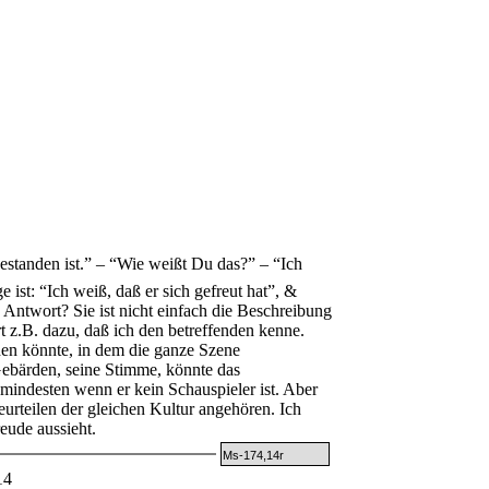
tanden ist.” – “Wie weißt Du das?” – “Ich
ist: “Ich weiß, daß er sich gefreut hat”, &
 Antwort? Sie ist nicht einfach die Beschreibung
t z.B. dazu, daß ich den betreffenden kenne.
den könnte, in dem die ganze Szene
Gebärden, seine Stimme, könnte das
indesten wenn er kein Schauspieler ist. Aber
eurteilen der gleichen Kultur angehören. Ich
eude aussieht.
Ms-174,14r
14