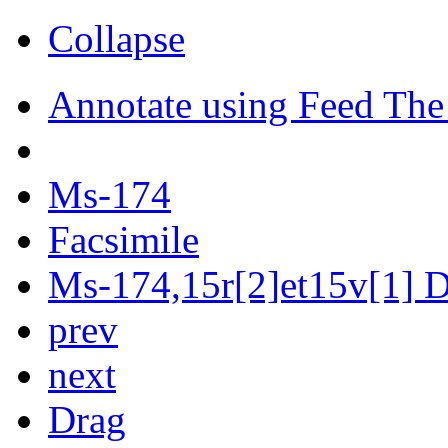
Collapse
Annotate using Feed The
Ms-174
Facsimile
Ms-174,15r[2]et15v[1] Di
prev
next
Drag