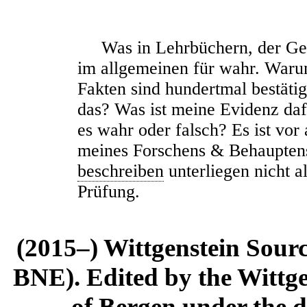
Was in Lehrbüchern, der Geogr
im allgemeinen für w
a
hr. Waru
Fakten sind hundertmal bestäti
das? Was ist meine Evidenz dafü
es wahr oder falsch? Es ist vor 
meines Forschens & Behauptens
beschreiben
unterliegen nicht a
Prüfung.
(2015–) Wittgenstein Sour
BNE). Edited by the Wittge
of Bergen under the di