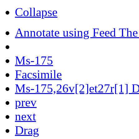
Collapse
Annotate using Feed The
Ms-175
Facsimile
Ms-175,26v[2]et27r[1] Di
prev
next
Drag