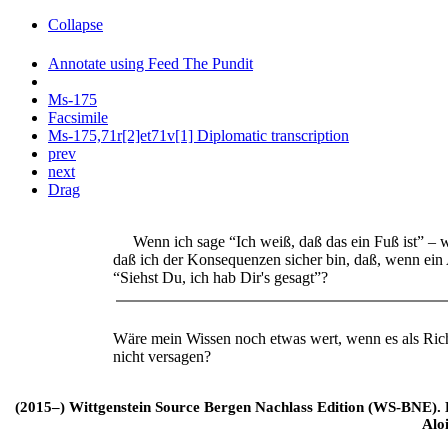
Collapse
Annotate using Feed The Pundit
Ms-175
Facsimile
Ms-175,71r[2]et71v[1] Diplomatic transcription
prev
next
Drag
Wenn ich sage “Ich weiß, daß das ein Fuß ist” – was
daß ich der Konsequenzen sicher bin, daß, wenn ein 
“Siehst Du, ich hab Dir's gesagt”?
Wäre mein Wissen noch etwas wert, wenn es als Ric
nicht versagen?
(2015–) Wittgenstein Source Bergen Nachlass Edition (WS-BNE). Edi
Alo