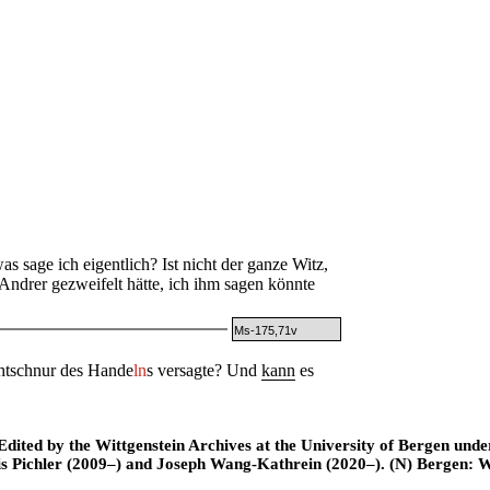
 sage ich eigentlich? Ist nicht der ganze Witz,
Andrer gezweifelt hätte, ich ihm sagen könnte
Ms-175,71v
htschnur des Hande
ln
s versagte? Und
kann
es
ted by the Wittgenstein Archives at the University of Bergen under t
is Pichler (2009–) and Joseph Wang-Kathrein (2020–). (N) Bergen: 