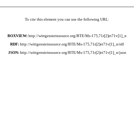
To cite this element you can use the following URL:
BOXVIEW:
http://wittgensteinsource.org/BTE/Ms-175,71r[2]et71v[1]_n
RDF:
http://wittgensteinsource.org/BTE/Ms-175,71r[2]et71v[1]_n/rdf
JSON:
http://wittgensteinsource.org/BTE/Ms-175,71r[2]et71v[1]_n/json