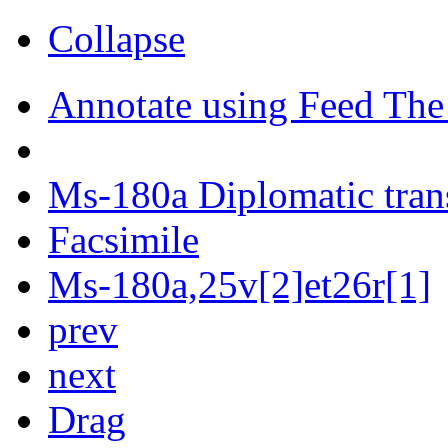
Collapse
Annotate using Feed The
Ms-180a Diplomatic tran
Facsimile
Ms-180a,25v[2]et26r[1]
prev
next
Drag