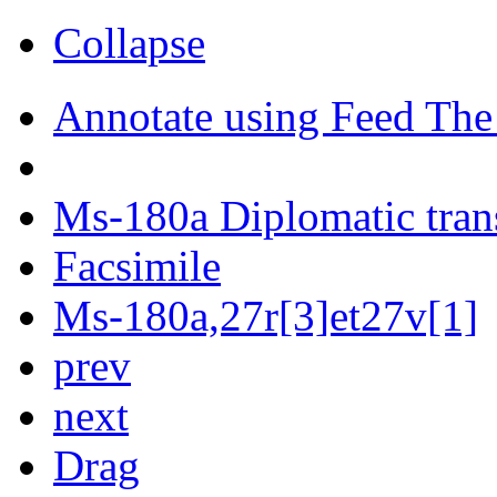
Collapse
Annotate using Feed The
Ms-180a Diplomatic tran
Facsimile
Ms-180a,27r[3]et27v[1]
prev
next
Drag