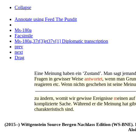
Collapse
Annotate using Feed The Pundit
Ms-180a
Facsimile
Ms-180a,37r[3]et37v[1] Diplomatic transcription
prev
next
Drag
Eine Meinung haben ein ‘Zustand’. Man sagt jemand
Fragen in gewisser Weise
antwortet
, wenn man Grund
reagieren etc. Wenn nichts geschehen ist seine Mein
zu ändern, womit wir gewisse Ereignisse
m
einen auf
komplizierte Sache. Während er die Meinung hat gib
charakteristisch sind.
(2015–) Wittgenstein Source Bergen Nachlass Edition (WS-BNE). Edi
Alo