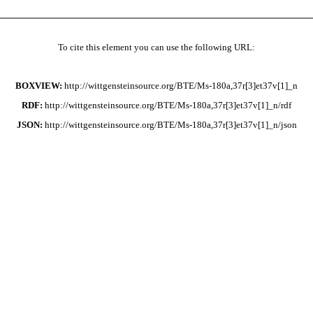
To cite this element you can use the following URL:
BOXVIEW:
http://wittgensteinsource.org/BTE/Ms-180a,37r[3]et37v[1]_n
RDF:
http://wittgensteinsource.org/BTE/Ms-180a,37r[3]et37v[1]_n/rdf
JSON:
http://wittgensteinsource.org/BTE/Ms-180a,37r[3]et37v[1]_n/json