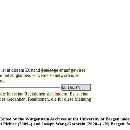
 ist in diesem Zustand
||
solange
er auf gewisse
 hat zu glauben, er werde so antworten, so
ung
Ms-180a,37v
 die hin seine Reaktionen sich
ä
ndern. Es ist eine
t es Gedanken, Reaktionen, die für diese Meinung
ted by the Wittgenstein Archives at the University of Bergen under t
is Pichler (2009–) and Joseph Wang-Kathrein (2020–). (N) Bergen: 