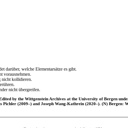
et darüber, welche Elementarsätze es gibt.
cht vorausnehmen.
nicht kollidieren.
erühren.
der nicht übergreifen.
ted by the Wittgenstein Archives at the University of Bergen under t
is Pichler (2009–) and Joseph Wang-Kathrein (2020–). (N) Bergen: 