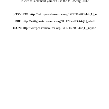
To cite this element you can use the following URL:
BOXVIEW:
http://wittgensteinsource.org/BTE/Ts-203,44r[1]_n
RDF:
http://wittgensteinsource.org/BTE/Ts-203,44r[1]_n/rdf
JSON:
http://wittgensteinsource.org/BTE/Ts-203,44r[1]_n/json