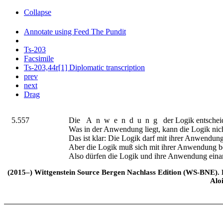
Collapse
Annotate using Feed The Pundit
Ts-203
Facsimile
Ts-203,44r[1] Diplomatic transcription
prev
next
Drag
5.557
Die
Anwendung
der Logik entscheid
Was in der Anwendung liegt, kann die Logik ni
Das ist klar: Die Logik darf mit ihrer Anwendung 
Aber die Logik muß sich mit ihrer Anwendung b
Also dürfen die Logik und ihre Anwendung einan
(2015–) Wittgenstein Source Bergen Nachlass Edition (WS-BNE). Edi
Alo