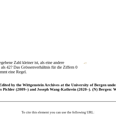
gebene Zahl kleiner ist, als eine andere
✓?
6 als 42? Das Grössenverhältnis für die Ziffern 0
immt eine Regel.
ted by the Wittgenstein Archives at the University of Bergen under t
is Pichler (2009–) and Joseph Wang-Kathrein (2020–). (N) Bergen: 
To cite this element you can use the following URL: