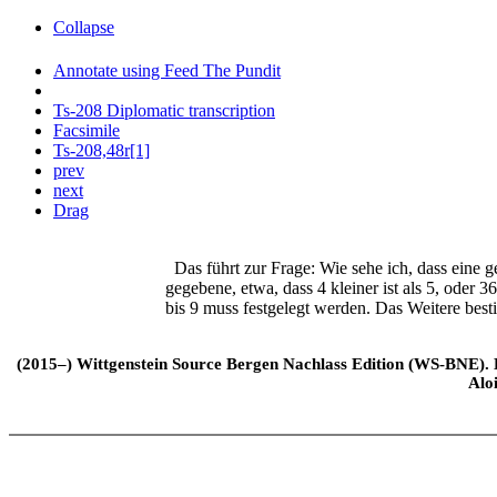
Collapse
Annotate using Feed The Pundit
Ts-208 Diplomatic transcription
Facsimile
Ts-208,48r[1]
prev
next
Drag
Das führt zur Frage: Wie sehe ich, dass eine ge
gegebene, etwa, dass 4 kleiner ist als 5, oder 3
bis 9 muss festgelegt werden. Das Weitere best
(2015–) Wittgenstein Source Bergen Nachlass Edition (WS-BNE). Edi
Alo