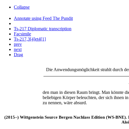
Collapse
Annotate using Feed The Pundit
Ts-217 Diplomatic transcription
Facsimile
Ts-217,3[4]et4[1]
prev
next
Drag
Die Anwendungsmöglichkeit strahlt durch den
den man in diesen Raum bringt. Man könnte die 
beliebigen Körper beleuchten, der sich ihnen in
zu nennen, wäre absurd.
(2015–) Wittgenstein Source Bergen Nachlass Edition (WS-BNE). Edi
Alo