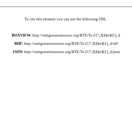
To cite this element you can use the following URL:
BOXVIEW:
http://wittgensteinsource.org/BTE/Ts-217,3[4]et4[1]_d
RDF:
http://wittgensteinsource.org/BTE/Ts-217,3[4]et4[1]_d/rdf
JSON:
http://wittgensteinsource.org/BTE/Ts-217,3[4]et4[1]_d/json