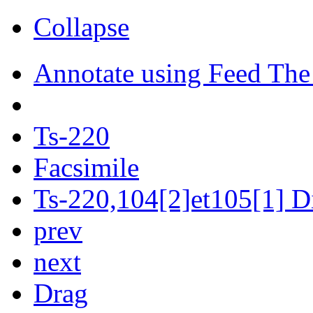
Collapse
Annotate using Feed The
Ts-220
Facsimile
Ts-220,104[2]et105[1] Di
prev
next
Drag