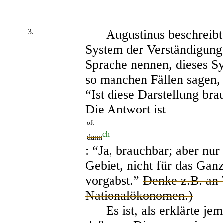
3.
Augustinus beschreibt, 
System der Verständigung; 
Sprache nennen, dieses S
so manchen Fällen sagen, 
“Ist diese Darstellung br
Die Antwort ist
oft
ch
dann
: “Ja, brauchbar; aber nu
Gebiet, nicht für das Gan
vorgabst.”
Denke z.B. an 
Nationalökonomen.)
Es ist, als erklärte jema