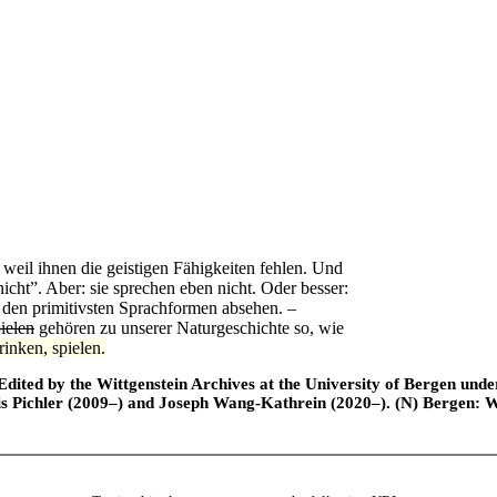
eil ihnen die geistigen Fähigkeiten fehlen. Und
nicht”. Aber: sie sprechen eben nicht. Oder besser:
 den primitivsten Sprachformen absehen. –
pielen
gehören zu unserer Naturgeschichte so, wie
rinken, spielen.
ted by the Wittgenstein Archives at the University of Bergen under t
is Pichler (2009–) and Joseph Wang-Kathrein (2020–). (N) Bergen: 