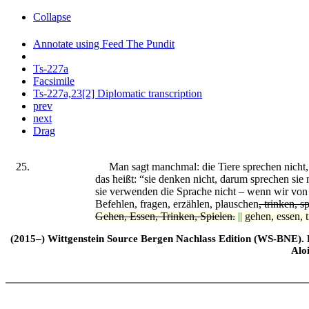
Collapse
Annotate using Feed The Pundit
Ts-227a
Facsimile
Ts-227a,23[2] Diplomatic transcription
prev
next
Drag
25.
Man sagt manchmal: die Tiere sprechen nicht, w
das heißt: “sie denken nicht, darum sprechen sie 
sie verwenden die Sprache nicht – wenn wir von
Befehlen, fragen, erzählen, plauschen
, trinken, s
Gehen, Essen, Trinken, Spielen.
||
gehen, essen, t
(2015–) Wittgenstein Source Bergen Nachlass Edition (WS-BNE). Edi
Alo