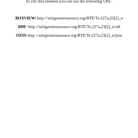
To cite this element you can use the following URL:
BOXVIEW:
http://wittgensteinsource.org/BTE/Ts-227a,23[2]_n
RDF:
http://wittgensteinsource.org/BTE/Ts-227a,23[2]_n/rdf
JSON:
http://wittgensteinsource.org/BTE/Ts-227a,23[2]_n/json