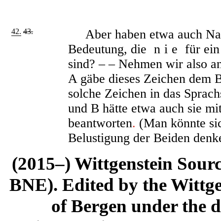
42.
43.
Aber haben etwa auch Na
Bedeutung, die
nie
für ei
sind? ‒ ‒ Nehmen wir also an
A gäbe dieses Zeichen dem B
solche Zeichen in das Sprac
und B hätte etwa auch sie mi
beantworten
.
(Man könnte sic
Belustigung der Beiden denk
(2015–) Wittgenstein Sour
BNE). Edited by the Wittge
of Bergen under the di