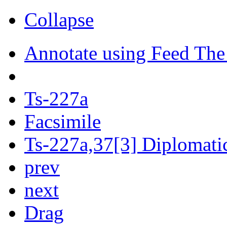
Collapse
Annotate using Feed The
Ts-227a
Facsimile
Ts-227a,37[3] Diplomatic
prev
next
Drag