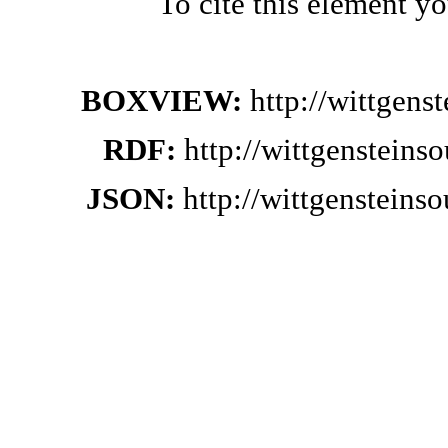
To cite this element y
BOXVIEW:
http://wittgen
RDF:
http://wittgensteins
JSON:
http://wittgensteins