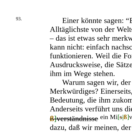
93.
Einer könnte sagen: “Ein
Alltäglichste von der Welt
– das ist etwas sehr merk
kann nicht: einfach nachs
funktionieren. Weil die F
Ausdrucksweise, die Sätz
ihm im Wege stehen.
Warum sagen wir, der S
Merkwürdiges? Einerseits
Bedeutung, die ihm zukomm
Anderseits verführt uns 
ein Mi
[
s
|
ß
]
v
ß
]
verständnisse
dazu, daß wir meinen, der