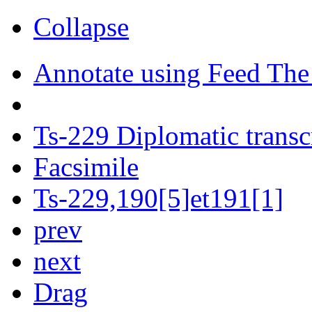
Collapse
Annotate using Feed The
Ts-229 Diplomatic transc
Facsimile
Ts-229,190[5]et191[1]
prev
next
Drag