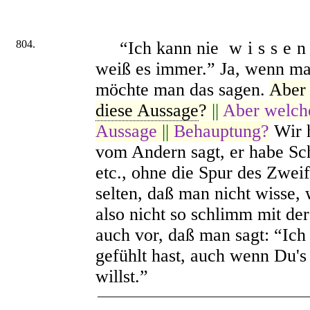
804.
“Ich kann nie
wisse
weiß es immer.” Ja, wenn ma
möchte man das sagen.
Aber 
diese Aussage
?
||
Aber welche
Aussage
||
Behauptung
?
Wir h
vom Andern sagt, er habe Schm
etc., ohne die Spur des Zwei
selten, daß man nicht wisse, 
also nicht so schlimm mit d
auch vor, daß man sagt: “Ich
gefühlt hast, auch wenn Du's
willst.”