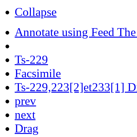
Collapse
Annotate using Feed The
Ts-229
Facsimile
Ts-229,223[2]et233[1] Di
prev
next
Drag