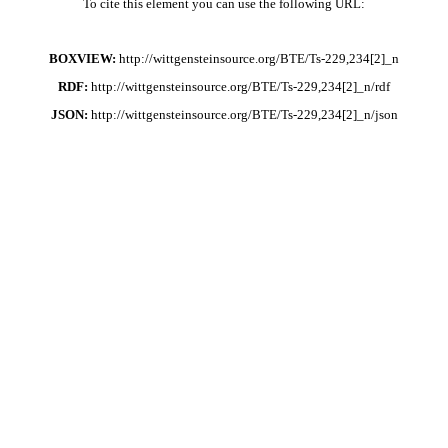
To cite this element you can use the following URL:
BOXVIEW:
http://wittgensteinsource.org/BTE/Ts-229,234[2]_n
RDF:
http://wittgensteinsource.org/BTE/Ts-229,234[2]_n/rdf
JSON:
http://wittgensteinsource.org/BTE/Ts-229,234[2]_n/json