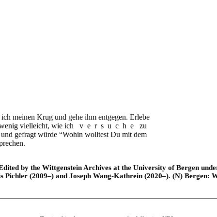
ich meinen Kru
g
und gehe ihm entgegen. Erlebe
enig vielleicht, wie ich
versuche
zu
 und gefragt würde “Wohin wolltest Du mit dem
prechen.
ted by the Wittgenstein Archives at the University of Bergen under t
is Pichler (2009–) and Joseph Wang-Kathrein (2020–). (N) Bergen: 