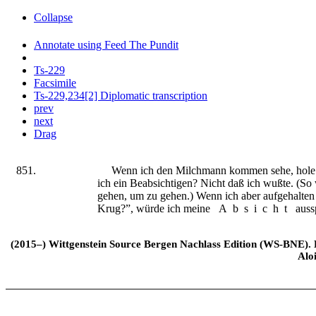
Collapse
Annotate using Feed The Pundit
Ts-229
Facsimile
Ts-229,234[2] Diplomatic transcription
prev
next
Drag
851.
Wenn ich den Milchmann kommen sehe, hole 
ich ei
n
Beabsichtigen? Nicht daß ich wußte. (So w
gehen, um zu gehen.) Wenn ich aber aufgehalten
Krug?”, würde ich meine
Absicht
auss
(2015–) Wittgenstein Source Bergen Nachlass Edition (WS-BNE). Edi
Alo