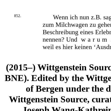
852.
Wenn ich nun z.B. sage
zum Milchwagen zu gehen
Beschreibung eines Erlebn
nennen? Und
warum
weil es hier keinen ‘Ausd
(2015–) Wittgenstein Sour
BNE). Edited by the Wittge
of Bergen under the di
Wittgenstein Source, cura
Joseph Wang-Kathrein