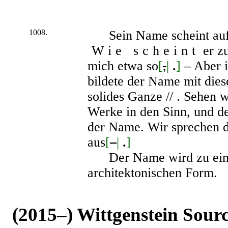
1008.
Sein Name scheint auf 
Wie scheint
er zu
mich etwa so
[
,
|
.
]
– Aber is
bildete der Name mit dies
solides Ganze // . Sehen 
Werke in den Sinn, und d
der Name. Wir sprechen 
aus
[
–
|
.
]
Der Name wird zu einer
architektonischen Form.
(2015–) Wittgenstein Sour