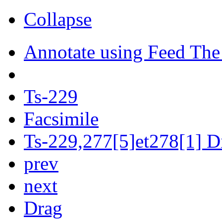
Collapse
Annotate using Feed The
Ts-229
Facsimile
Ts-229,277[5]et278[1] Di
prev
next
Drag