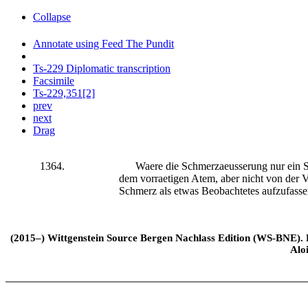
Collapse
Annotate using Feed The Pundit
Ts-229 Diplomatic transcription
Facsimile
Ts-229,351[2]
prev
next
Drag
1364.
Waere die Schmerzaeusserung nur ein Sch
dem vorraetigen Atem, aber nicht von der V
Schmerz als etwas Beobachtetes aufzufass
(2015–) Wittgenstein Source Bergen Nachlass Edition (WS-BNE). Edi
Alo