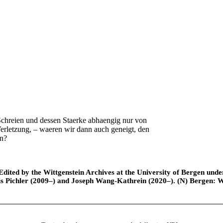
reien und dessen Staerke abhaengig nur von
erletzung, – waeren wir dann auch geneigt, den
en?
ted by the Wittgenstein Archives at the University of Bergen under t
is Pichler (2009–) and Joseph Wang-Kathrein (2020–). (N) Bergen: 