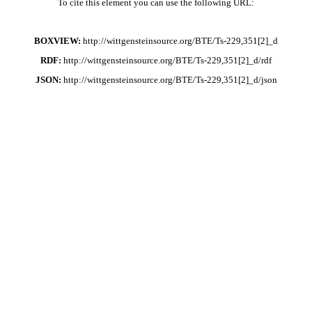
To cite this element you can use the following URL:
BOXVIEW:
http://wittgensteinsource.org/BTE/Ts-229,351[2]_d
RDF:
http://wittgensteinsource.org/BTE/Ts-229,351[2]_d/rdf
JSON:
http://wittgensteinsource.org/BTE/Ts-229,351[2]_d/json