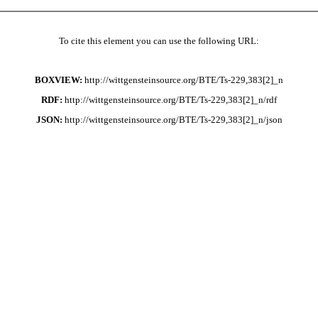
To cite this element you can use the following URL:
BOXVIEW:
http://wittgensteinsource.org/BTE/Ts-229,383[2]_n
RDF:
http://wittgensteinsource.org/BTE/Ts-229,383[2]_n/rdf
JSON:
http://wittgensteinsource.org/BTE/Ts-229,383[2]_n/json