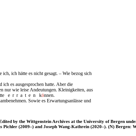
e ich,
i
ch hätte es nicht gesagt. – Wie bezog sich
 ich es ausgesprochen hatte.
A
ber die
ren nur
w
ie leise Andeutungen. Kleinigkeiten, aus
tte
erraten
k
ö
nnen.
hambenehmen. Sowie es Erwartungsanlässe und
ted by the Wittgenstein Archives at the University of Bergen under t
is Pichler (2009–) and Joseph Wang-Kathrein (2020–). (N) Bergen: 