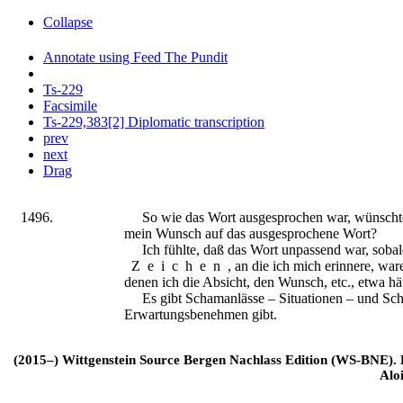
Collapse
Annotate using Feed The Pundit
Ts-229
Facsimile
Ts-229,383[2] Diplomatic transcription
prev
next
Drag
1496.
So wie das Wort ausgesprochen war, wünscht
mein Wunsch auf das ausgesprochene Wort?
Ich fühlte, daß das Wort unpassend war, sobald
Zeichen
, an die ich mich erinnere, wa
denen ich die Absicht, den Wunsch, etc., etwa hä
Es gibt Schamanlässe – Situationen – und Sc
Erwartungsbenehmen gibt.
(2015–) Wittgenstein Source Bergen Nachlass Edition (WS-BNE). Edi
Alo