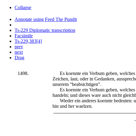
Collapse
Annotate using Feed The Pundit
Ts-229 Diplomatic transcription
Facsimile
Ts-229,383[4]
prev
next
Drag
1498.
Es koennte ein Verbum geben, welches be
Zeichen, laut, oder in Gedanken, aussprech
unserem “beabsichtigen”.
Es koennte ein Verbum geben, welches 
handeln; und dieses ware auch nicht gleich
Wieder ein anderes koennte bedeuten: ue
hin und her waelzen.