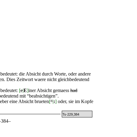
deutet: die Absicht durch Worte, oder andere
en. Dies Zeitwort waere nicht gleichbedeutend
bedeutet:
[
e
|
E
]
iner Absicht gemaess
had
bedeutend mit “beabsichtigen”.
ber eine Absicht brueten
[
“
|
:
]
oder, sie im Kopfe
Ts-229,384
–384–