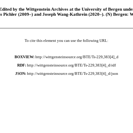
ted by the Wittgenstein Archives at the University of Bergen under t
is Pichler (2009–) and Joseph Wang-Kathrein (2020–). (N) Bergen: 
To cite this element you can use the following URL:
BOXVIEW:
http://wittgensteinsource.org/BTE/Ts-229,383[4]_d
RDF:
http://wittgensteinsource.org/BTE/Ts-229,383[4]_d/rdf
JSON:
http://wittgensteinsource.org/BTE/Ts-229,383[4]_d/json