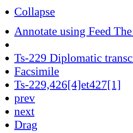
Collapse
Annotate using Feed The
Ts-229 Diplomatic transc
Facsimile
Ts-229,426[4]et427[1]
prev
next
Drag