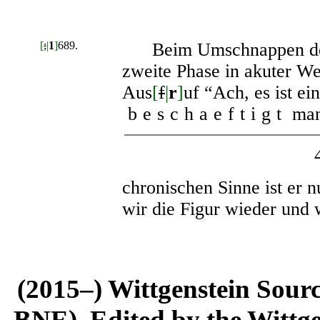
[
;
|
1
]
689.
Beim Umschnappen des 
zweite Phase in akuter W
Aus
[
f
|
r
]
uf “Ach, es ist ein
beschaeftigt
man 
chronischen Sinne ist er n
wir die Figur wieder und 
(2015–) Wittgenstein Sour
BNE). Edited by the Wittge