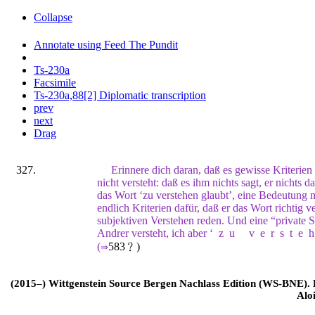
Collapse
Annotate using Feed The Pundit
Ts-230a
Facsimile
Ts-230a,88[2] Diplomatic transcription
prev
next
Drag
327.
Erinnere dich daran, daß es gewisse Kriterien 
nicht versteht: daß es ihm nichts sagt, er nichts
das Wort ‘zu verstehen glaubt’, eine Bedeutung mi
endlich Kriterien dafür, daß er das Wort richtig v
subjektiven Verstehen reden. Und eine “private 
Andrer versteht, ich aber ‘
zu verste
(
583﹖
)
⇒
(2015–) Wittgenstein Source Bergen Nachlass Edition (WS-BNE). Edi
Alo