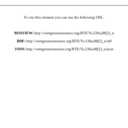
To cite this element you can use the following URL:
BOXVIEW:
http://wittgensteinsource.org/BTE/Ts-230a,88[2]_n
RDF:
http://wittgensteinsource.org/BTE/Ts-230a,88[2]_n/rdf
JSON:
http://wittgensteinsource.org/BTE/Ts-230a,88[2]_n/json