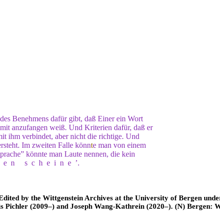
des Benehmens dafür gibt, daß Einer ein Wort
 damit anzufangen weiß. Und Kriterien dafür, daß er
t ihm verbindet, aber nicht die richtige. Und
ersteht. Im zweiten Falle könn
t
e man von einem
Sprache” könnte man Laute nennen, die kein
hen scheine
’.
ted by the Wittgenstein Archives at the University of Bergen under t
is Pichler (2009–) and Joseph Wang-Kathrein (2020–). (N) Bergen: 