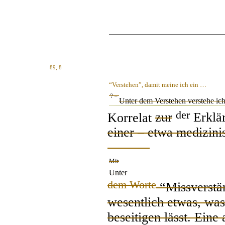
89, 8
“Verstehen”, damit meine ich ein …
﹖–
Unter dem Verstehen verstehe ic
der
Korrelat
zur
Erklä
einer – etwa medizini
Mit
Unter
dem Worte
“Missverstän
wesentlich etwas, was
beseitigen lässt. Eine