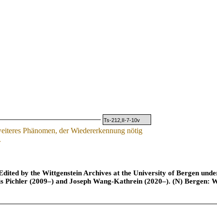
Ts-212,II-7-10v
weiteres Ph
ä
nomen, der Wiedererkennung nötig
.
ted by the Wittgenstein Archives at the University of Bergen under t
is Pichler (2009–) and Joseph Wang-Kathrein (2020–). (N) Bergen: 