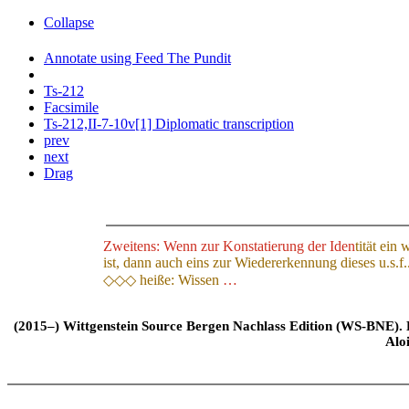
Collapse
Annotate using Feed The Pundit
Ts-212
Facsimile
Ts-212,II-7-10v[1] Diplomatic transcription
prev
next
Drag
Zweitens: Wenn zur Konstatierung der Iden
tität ein 
ist, dann auch eins zur Wiedererkennung dieses u.s.f.
◇◇◇ heiße: Wissen
…
(2015–) Wittgenstein Source Bergen Nachlass Edition (WS-BNE). Edi
Alo