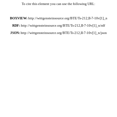
To cite this element you can use the following URL:
BOXVIEW:
http://wittgensteinsource.org/BTE/Ts-212,II-7-10v[1]_n
RDF:
http://wittgensteinsource.org/BTE/Ts-212,II-7-10v[1]_n/rdf
JSON:
http://wittgensteinsource.org/BTE/Ts-212,II-7-10v[1]_n/json