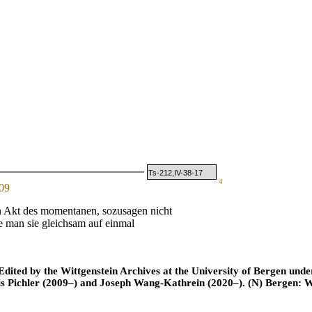
Ts-212,IV-38-17
4
09
 Akt des momentanen, sozusagen nicht
e man sie gleichsam auf einmal
ted by the Wittgenstein Archives at the University of Bergen under t
is Pichler (2009–) and Joseph Wang-Kathrein (2020–). (N) Bergen: 