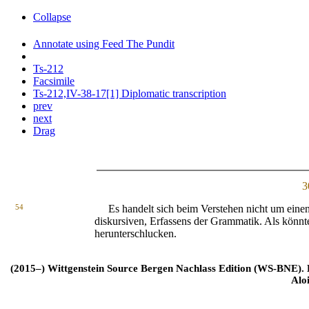
Collapse
Annotate using Feed The Pundit
Ts-212
Facsimile
Ts-212,IV-38-17[1] Diplomatic transcription
prev
next
Drag
3
54
Es handelt sich beim Verstehen nicht um einen
diskursiven, Erfassens der Grammatik. Als könnt
herunterschlucken.
(2015–) Wittgenstein Source Bergen Nachlass Edition (WS-BNE). Edi
Alo