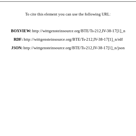
To cite this element you can use the following URL:
BOXVIEW:
http://wittgensteinsource.org/BTE/Ts-212,IV-38-17[1]_n
RDF:
http://wittgensteinsource.org/BTE/Ts-212,IV-38-17[1]_n/rdf
JSON:
http://wittgensteinsource.org/BTE/Ts-212,IV-38-17[1]_n/json