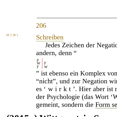
206
38˙2 38˙1
Schreiben
Jedes Zeichen der Negation
andern, denn “
p
∣
W
∣
F
F
∣
W
” ist ebenso ein Komplex von
“nicht”, und zur Negation wir
es ‘
wirkt
’. Hier aber ist
der Psychologie (das Wort ‘W
gemeint, sondern die
Form se