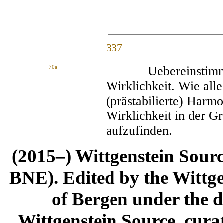
337
70a
Uebereinstimmun
Wirklichkeit. Wie alle
(prästabilierte) Har
Wirklichkeit in der G
aufzufinden
.
(2015–) Wittgenstein Sour
BNE). Edited by the Wittge
of Bergen under the di
Wittgenstein Source, cura